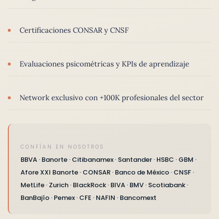
Certificaciones CONSAR y CNSF
Evaluaciones psicométricas y KPIs de aprendizaje
Network exclusivo con +100K profesionales del sector
CONFÍAN EN NOSOTROS
BBVA · Banorte · Citibanamex · Santander · HSBC · GBM ·
Afore XXI Banorte · CONSAR · Banco de México · CNSF ·
MetLife · Zurich · BlackRock · BIVA · BMV · Scotiabank ·
BanBajío · Pemex · CFE · NAFIN · Bancomext