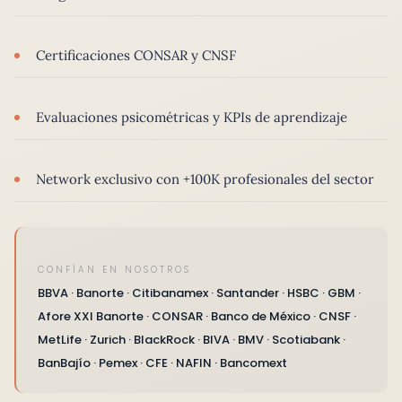
Certificaciones CONSAR y CNSF
Evaluaciones psicométricas y KPIs de aprendizaje
Network exclusivo con +100K profesionales del sector
CONFÍAN EN NOSOTROS
BBVA · Banorte · Citibanamex · Santander · HSBC · GBM ·
Afore XXI Banorte · CONSAR · Banco de México · CNSF ·
MetLife · Zurich · BlackRock · BIVA · BMV · Scotiabank ·
BanBajío · Pemex · CFE · NAFIN · Bancomext