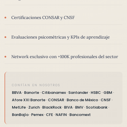
Certificaciones CONSAR y CNSF
Evaluaciones psicométricas y KPIs de aprendizaje
Network exclusivo con +100K profesionales del sector
CONFÍAN EN NOSOTROS
BBVA · Banorte · Citibanamex · Santander · HSBC · GBM ·
Afore XXI Banorte · CONSAR · Banco de México · CNSF ·
MetLife · Zurich · BlackRock · BIVA · BMV · Scotiabank ·
BanBajío · Pemex · CFE · NAFIN · Bancomext