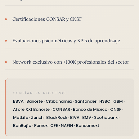
Certificaciones CONSAR y CNSF
Evaluaciones psicométricas y KPIs de aprendizaje
Network exclusivo con +100K profesionales del sector
CONFÍAN EN NOSOTROS
BBVA · Banorte · Citibanamex · Santander · HSBC · GBM ·
Afore XXI Banorte · CONSAR · Banco de México · CNSF ·
MetLife · Zurich · BlackRock · BIVA · BMV · Scotiabank ·
BanBajío · Pemex · CFE · NAFIN · Bancomext